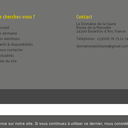
 cherchez-vous ?
Contact
Le Domaine de la Faurie
ccueil
Route de la Marseille
24390 Badefols d’Ans, France.
e domaine
es alentours
Téléphone : +33(0)6 76 73 12 7
arifs & disponibilités
domainedelafaurie@gmail.co
ous contacter
ctualités
lan du site
nce sur notre site. Si vous continuez à utiliser ce dernier, nous consid