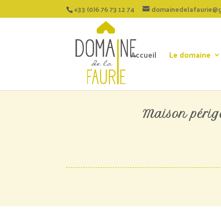
+33 (0)6 76 73 12 74
domainedelafaurie@
Accueil
Le domaine
Maison périgo