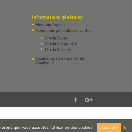
Informations générales
Mentions légales
Conditions générales de ventes
:
Gîte la Faurie
4
Gîte la Grangeotte
m
Gîte la Séchère
Réalisé par
Caractère Studio
Graphique
érerons que vous acceptez l'utilisation des cookies.
J'accepte